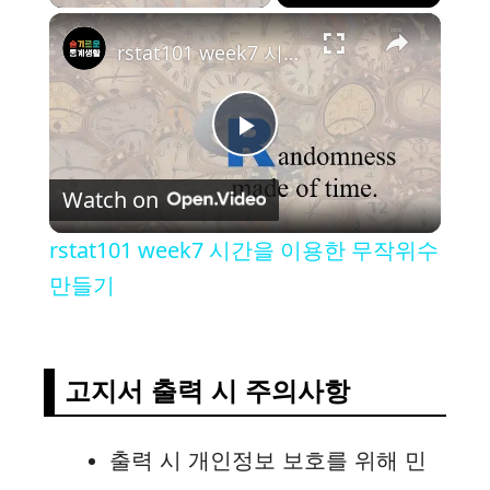
×
rstat101 week7 시간을 이용한 무작위수 만들기
P
Watch on
l
rstat101 week7 시간을 이용한 무작위수
a
만들기
y
고지서 출력 시 주의사항
V
출력 시 개인정보 보호를 위해 민
i