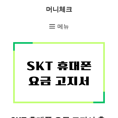
컨
머니체크
텐
츠
메뉴
로
건
너
뛰
기