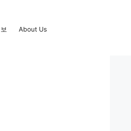
정보
About Us