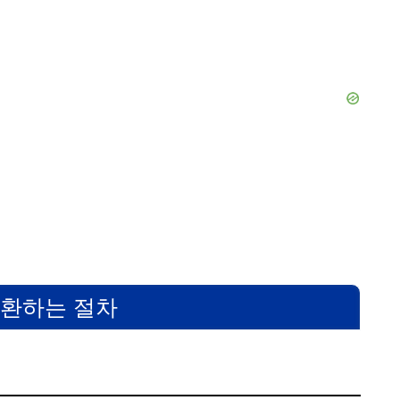
환하는 절차