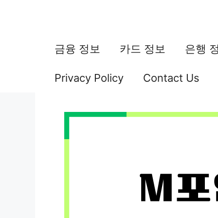
컨
텐
츠
금융 정보
카드 정보
은행 
로
Privacy Policy
Contact Us
건
너
뛰
기