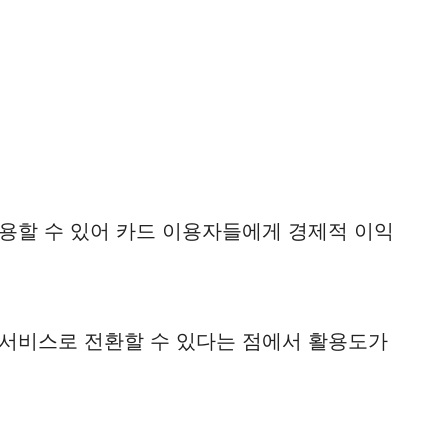
용할 수 있어 카드 이용자들에게 경제적 이익
서비스로 전환할 수 있다는 점에서 활용도가