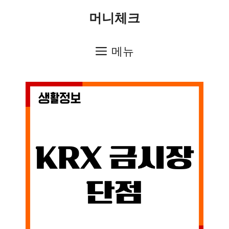
컨
머니체크
텐
츠
메뉴
로
건
너
뛰
기