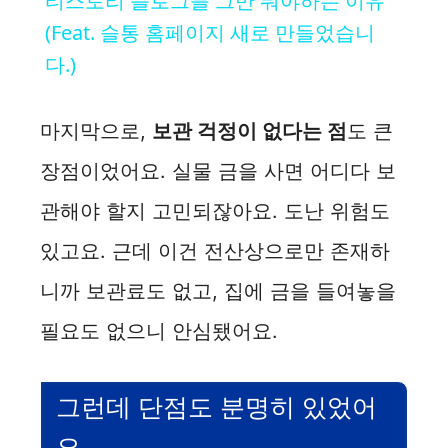
티스토리 블로그를 그만 둬야하는 이유
a
(Feat. 슬통 홈페이지 새로 만들었습니
다.)
y
마지막으로,
보관 걱정이 없다는 점
도 큰
V
장점이었어요. 실물 금을 사면 어디다 보
i
관해야 할지 고민되잖아요. 도난 위험도
있고요. 근데 이건 전산상으로만 존재하
d
니까 보관료도 없고, 집에 금을 들여놓을
e
필요도 없으니 안심됐어요.
o
그런데 단점도 분명히 있었어
요