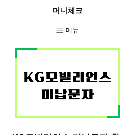
컨
머니체크
텐
츠
메뉴
로
건
너
뛰
기