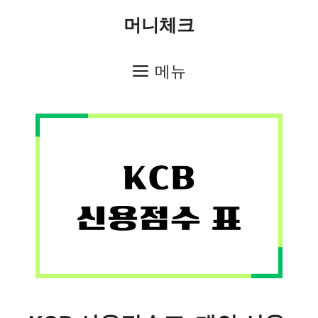
컨
머니체크
텐
츠
메뉴
로
건
너
뛰
기