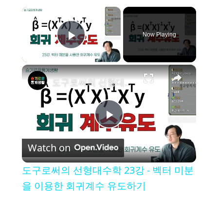
×
Now Playing
Play Video
×
도구로써의 선형대수학 23강 - 벡터 미분을 이용한 회귀계수 유도하기
P
Watch on
l
도구로써의 선형대수학 23강 - 벡터 미분
a
을 이용한 회귀계수 유도하기
y