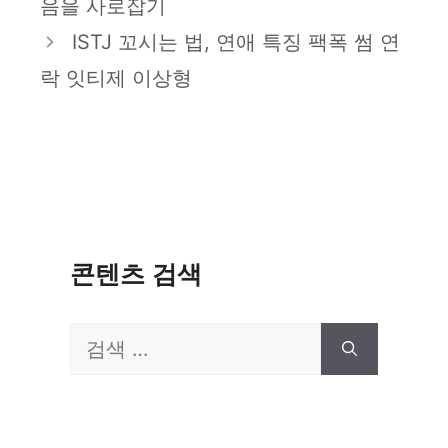
음을 사로잡기
리
ISTJ 꼬시는 법, 연애 특징 팩폭 썸 연
락 잇티제 이상형
콘텐츠 검색
검
색: