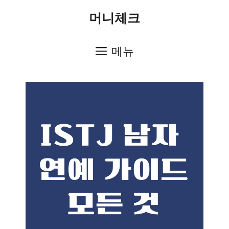
컨
머니체크
텐
츠
메뉴
로
건
너
뛰
기