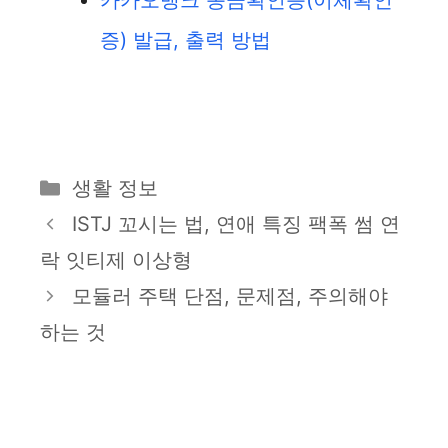
카카오뱅크 송금확인증(이체확인
증) 발급, 출력 방법
카
생활 정보
테
ISTJ 꼬시는 법, 연애 특징 팩폭 썸 연
고
락 잇티제 이상형
리
모듈러 주택 단점, 문제점, 주의해야
하는 것