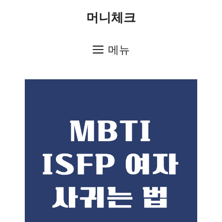
컨
머니체크
텐
츠
메뉴
로
건
너
뛰
기