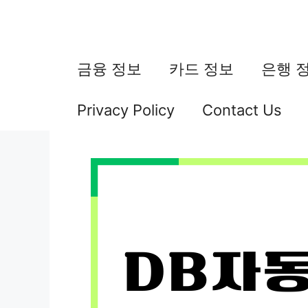
컨
텐
츠
금융 정보
카드 정보
은행 
로
Privacy Policy
Contact Us
건
너
뛰
기