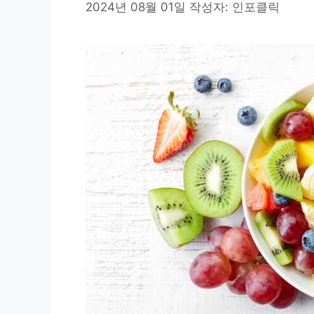
i
2024년 08월 01일
작성자:
인포클릭
d
e
o