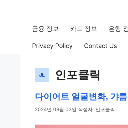
컨
텐
츠
금융 정보
카드 정보
은행 
로
Privacy Policy
Contact Us
건
너
인포클릭
뛰
기
다이어트 얼굴변화, 갸름
2024년 08월 03일
작성자:
인포클릭