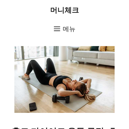
컨
머니체크
텐
츠
메뉴
로
건
너
뛰
기