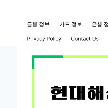
컨
텐
츠
금융 정보
카드 정보
은행 
로
Privacy Policy
Contact Us
건
너
뛰
기