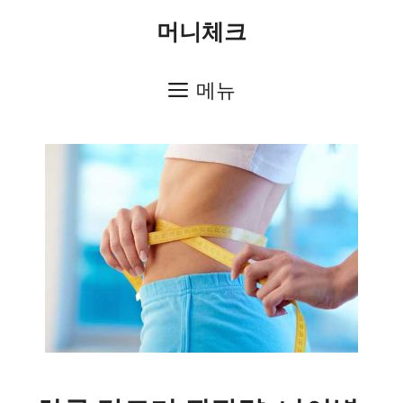
컨
머니체크
텐
츠
메뉴
로
건
너
뛰
기