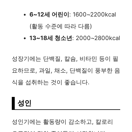
d
6~12세 어린이
: 1600~2200kcal
(활동 수준에 따라 다름)
e
13~18세 청소년
: 2000~2800kcal
o
성장기에는 단백질, 칼슘, 비타민 등이 필
요하므로, 과일, 채소, 단백질이 풍부한 음
식을 섭취하는 것이 좋습니다.
성인
성인기에는 활동량이 감소하고, 칼로리