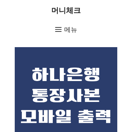
컨
머니체크
텐
츠
메뉴
로
건
너
뛰
기