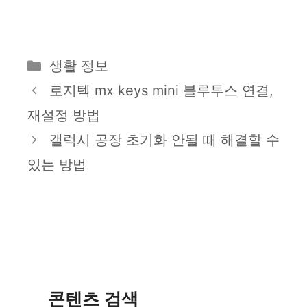
카
생활 정보
테
로지텍 mx keys mini 블루투스 연결,
고
재설정 방법
리
갤럭시 공장 초기화 안될 때 해결할 수
있는 방법
콘텐츠 검색