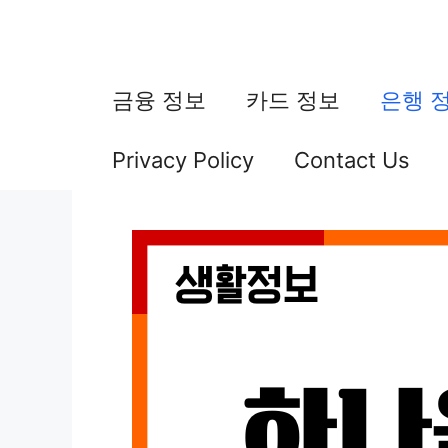
컨
텐
츠
금융 정보
카드 정보
은행 
로
Privacy Policy
Contact Us
건
너
뛰
기