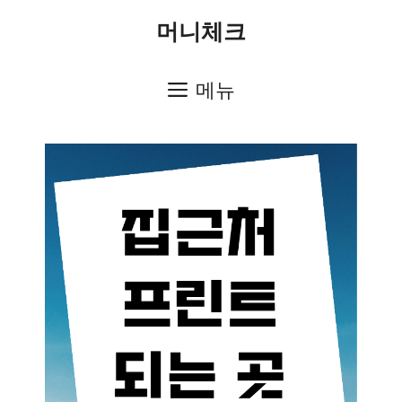
컨
머니체크
텐
츠
메뉴
로
건
너
뛰
기