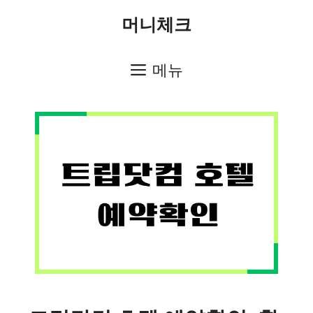
컨
머니체크
텐
츠
메뉴
로
건
너
뛰
기