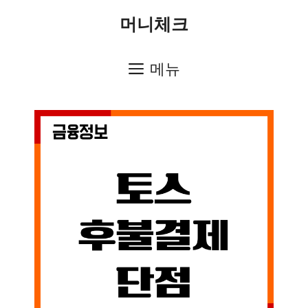
컨
머니체크
텐
츠
메뉴
로
건
너
뛰
기