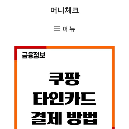
컨
머니체크
텐
츠
메뉴
로
건
너
뛰
기