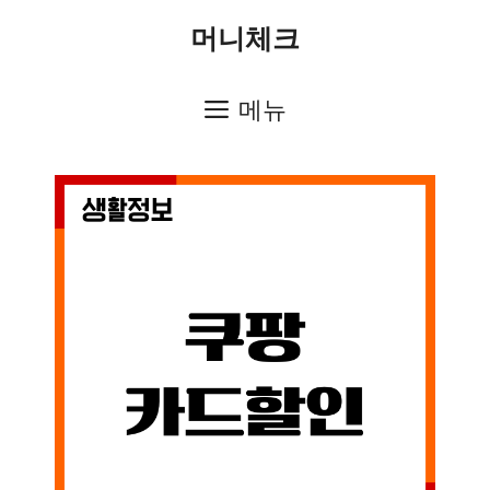
컨
머니체크
텐
츠
메뉴
로
건
너
뛰
기