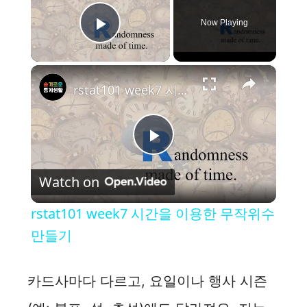
Now Playing
Play Video
×
rstat101 week7 시간을 이용한 무작위수 만들기
P
Watch on
l
rstat101 week7 시간을 이용한 무작위수
a
만들기
y
카드사마다 다르고, 요일이나 행사 시즌