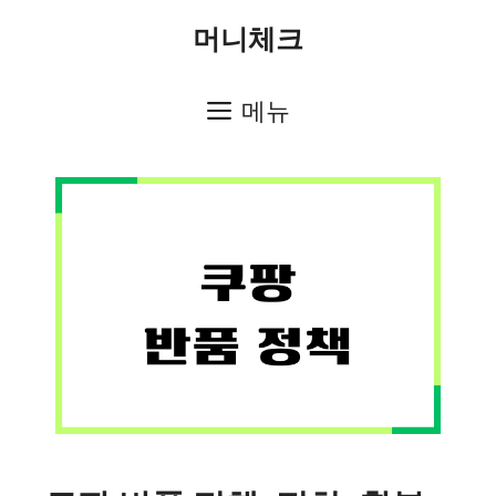
컨
머니체크
텐
츠
메뉴
로
건
너
뛰
기