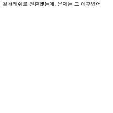
서 컬쳐캐쉬로 전환했는데, 문제는 그 이후였어