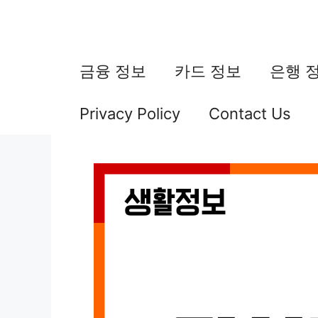
컨
텐
츠
금융 정보
카드 정보
은행 
로
Privacy Policy
Contact Us
건
너
뛰
기