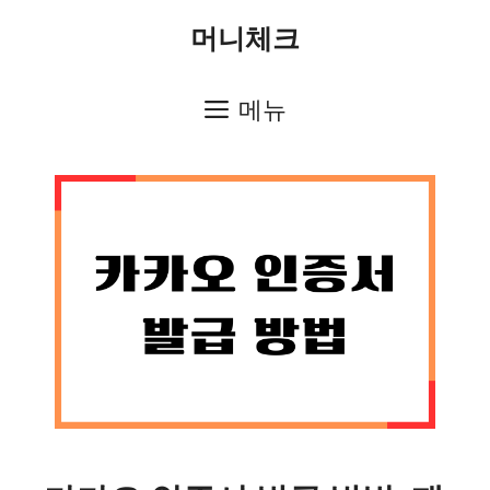
컨
머니체크
텐
츠
메뉴
로
건
너
뛰
기