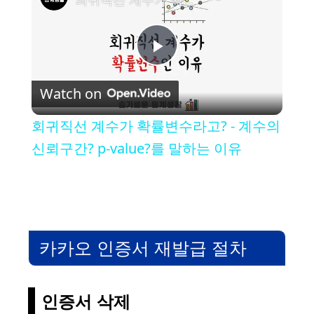
P
Watch on
l
회귀직선 계수가 확률변수라고? - 계수의
a
신뢰구간? p-value?를 말하는 이유
y
V
카카오 인증서 재발급 절차
i
인증서 삭제