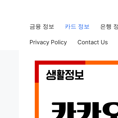
컨
텐
츠
금융 정보
카드 정보
은행 
로
Privacy Policy
Contact Us
건
너
뛰
기