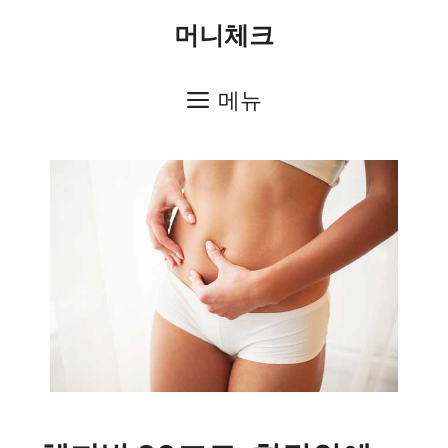
컨
머니체크
텐
츠
메뉴
로
건
너
뛰
기