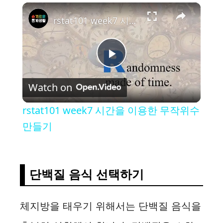
×
rstat101 week7 시간을 이용한 무작위수 만들기
P
Watch on
l
rstat101 week7 시간을 이용한 무작위수
a
만들기
y
단백질 음식 선택하기
V
체지방을 태우기 위해서는 단백질 음식을
i