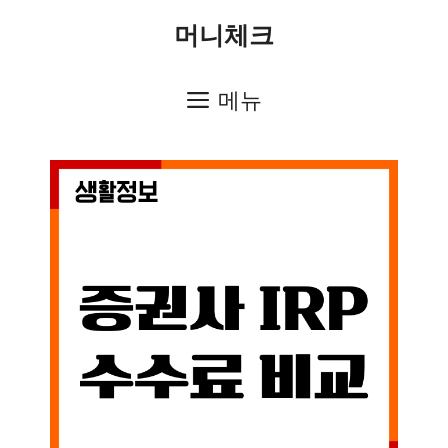
컨
머니체크
텐
츠
메뉴
로
건
너
뛰
기