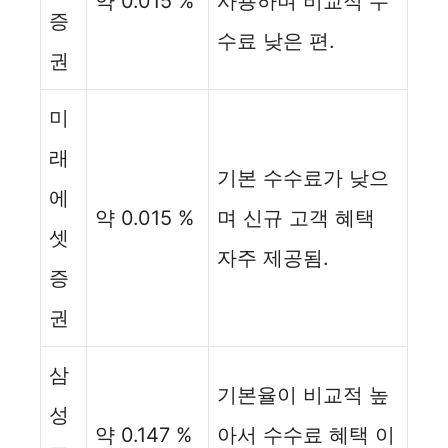
약 0.015 %
사용하며 비교적 수
증
수료 낮은 편.
권
미
래
기본 수수료가 낮으
에
약 0.015 %
며 신규 고객 혜택
셋
자주 제공됨.
증
권
삼
기본율이 비교적 높
성
약 0.147 %
아서 수수료 혜택 이