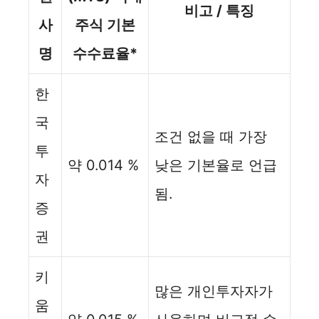
비고 / 특징
사
주식 기본
명
수수료율*
한
국
조건 없을 때 가장
투
약 0.014 %
낮은 기본율로 언급
자
됨.
증
권
키
많은 개인투자자가
움