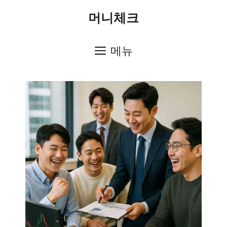
컨
머니체크
텐
츠
메뉴
로
건
너
뛰
기