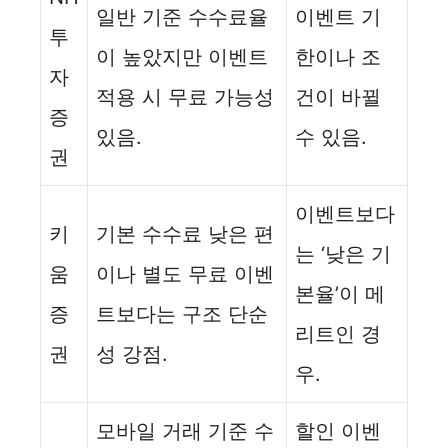
일반 기준 수수료율
이벤트 기
투
이 높았지만 이벤트
한이나 조
자
적용 시 무료 가능성
건이 바뀔
증
있음.
수 있음.
권
이벤트보다
키
기본 수수료 낮은 편
는 ‘낮은 기
움
이나 별도 무료 이벤
본율’이 메
증
트보다는 구조 단순
리트인 경
권
성 강점.
우.
모바일 거래 기준 수
할인 이벤