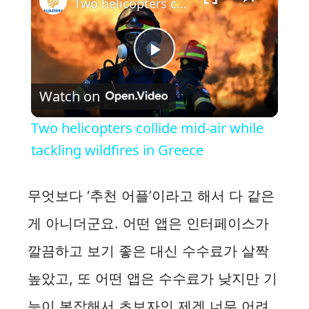
Two helicopters collide mid-air while tackling wildfires in Greece
P
Watch on
l
Two helicopters collide mid-air while
a
tackling wildfires in Greece
y
무엇보다 ‘추천 어플’이라고 해서 다 같은
게 아니더군요. 어떤 앱은 인터페이스가
V
깔끔하고 보기 좋은 대신 수수료가 살짝
i
높았고, 또 어떤 앱은 수수료가 낮지만 기
능이 복잡해서 초보자인 제겐 너무 어려