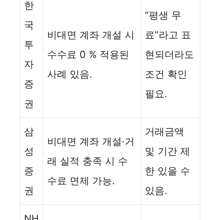
한
“평생 무
국
비대면 계좌 개설 시
료”라고 표
투
수수료 0 % 적용된
현되더라도
자
사례 있음.
조건 확인
증
필요.
권
삼
거래금액
비대면 계좌 개설·거
성
및 기간 제
래 실적 충족 시 수
증
한 있을 수
수료 면제 가능.
권
있음.
NH