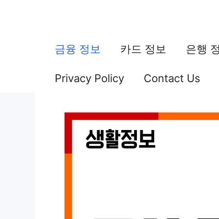
컨
텐
츠
금융 정보
카드 정보
은행 
로
Privacy Policy
Contact Us
건
너
뛰
기