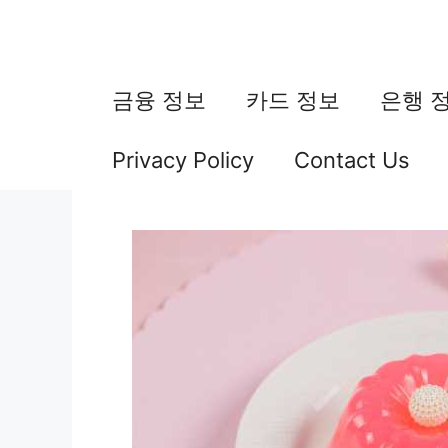
컨
텐
츠
금융 정보
카드 정보
은행 
로
Privacy Policy
Contact Us
건
너
뛰
기