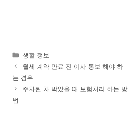
카
생활 정보
테
월세 계약 만료 전 이사 통보 해야 하
고
는 경우
리
주차된 차 박았을 때 보험처리 하는 방
법