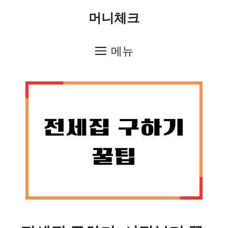
컨
머니체크
텐
츠
메뉴
로
건
너
뛰
기