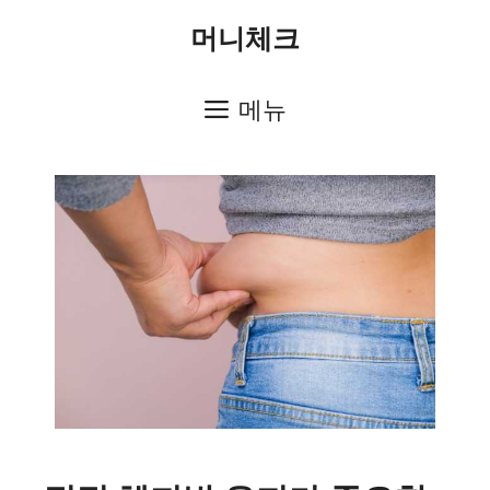
컨
머니체크
텐
츠
메뉴
로
건
너
뛰
기