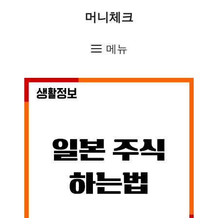
컨
머니체크
텐
츠
메뉴
로
건
너
뛰
기