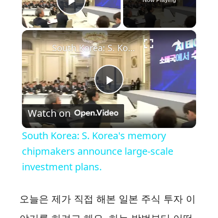
Now Playing
Play Video
×
South Korea: S. Korea's memory chipmakers announce large-scale investment plans.
P
Watch on
l
South Korea: S. Korea's memory
a
chipmakers announce large-scale
investment plans.
y
오늘은 제가 직접 해본 일본 주식 투자 이
V