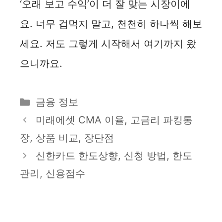
‘오래 보고 수익’이 더 잘 맞는 시장이에
요. 너무 겁먹지 말고, 천천히 하나씩 해보
세요. 저도 그렇게 시작해서 여기까지 왔
으니까요.
카
금융 정보
테
미래에셋 CMA 이율, 고금리 파킹통
고
장, 상품 비교, 장단점
리
신한카드 한도상향, 신청 방법, 한도
관리, 신용점수