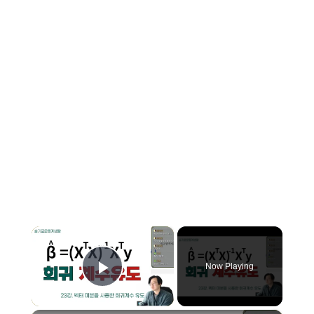
×
Now Playing
Play Video