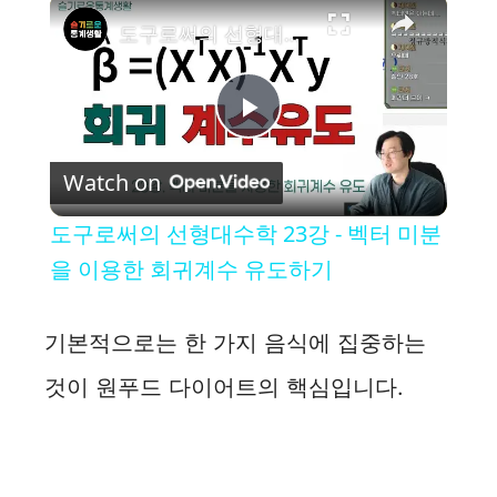
×
도구로써의 선형대수학 23강 - 벡터 미분을 이용한 회귀계수 유도하기
P
Watch on
l
도구로써의 선형대수학 23강 - 벡터 미분
a
을 이용한 회귀계수 유도하기
y
기본적으로는 한 가지 음식에 집중하는
것이 원푸드 다이어트의 핵심입니다.
V
i