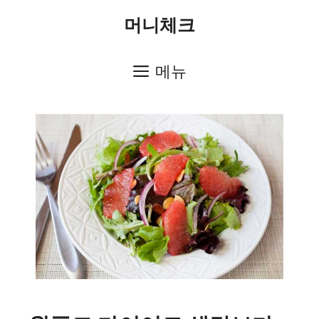
컨
머니체크
텐
츠
메뉴
로
건
너
뛰
기