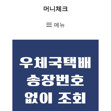
컨
머니체크
텐
츠
메뉴
로
건
너
뛰
기