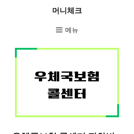
컨
머니체크
텐
츠
메뉴
로
건
너
뛰
기