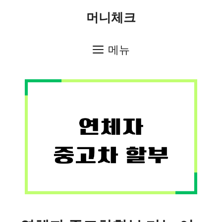
컨
머니체크
텐
츠
메뉴
로
건
너
뛰
기