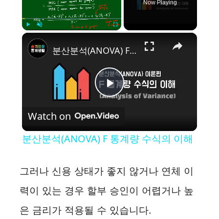
Now Playing
×
Play
Unmute
Fullscreen
분산분석(ANOVA) F 통계량 수식의 이해
P
Watch on
l
분산분석(ANOVA) F 통계량 수식의 이해
a
그러나 신용 상태가 좋지 않거나 연체 이
y
력이 있는 경우 할부 승인이 어렵거나 높
은 금리가 적용될 수 있습니다.
V