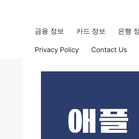
컨
텐
츠
금융 정보
카드 정보
은행 
로
Privacy Policy
Contact Us
건
너
뛰
기