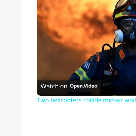
Watch on
Two helicopters collide mid-air whil