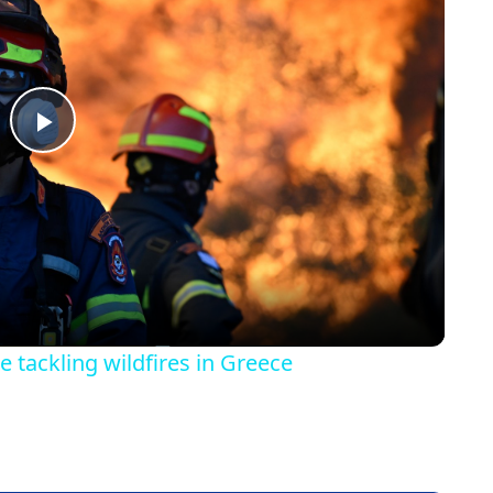
P
l
a
y
e tackling wildfires in Greece
V
i