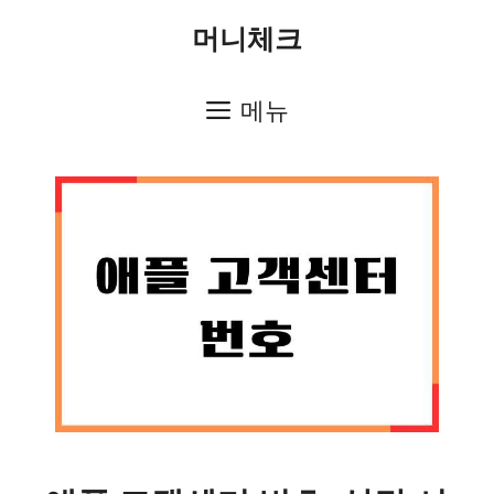
컨
머니체크
텐
츠
메뉴
로
건
너
뛰
기