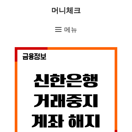
컨
머니체크
텐
츠
메뉴
로
건
너
뛰
기