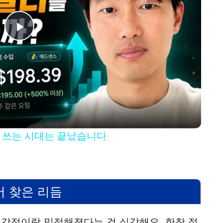
P
l
a
y
이 쓰는 시대는 끝났습니다
V
i
어 찾은 리듬
d
짜 감정이랑 밀접해졌다는 걸 실감해요. 한창 젊