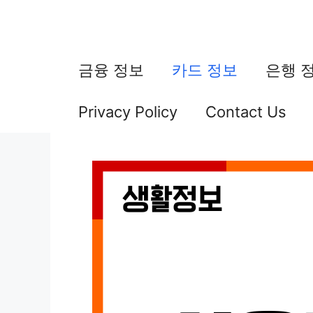
컨
텐
츠
금융 정보
카드 정보
은행 
로
Privacy Policy
Contact Us
건
너
뛰
기