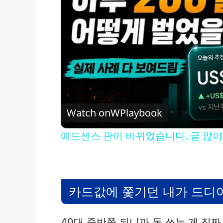
Watch on
WPlaybook
애드센스 판이 바뀌었습니다. 글 많
카드값에 쫓기던 내가 드디
40대 중반쯤 되니까 돈 쓰는 게 진