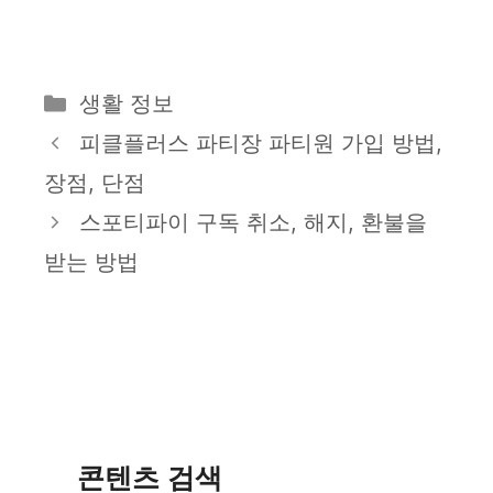
카
생활 정보
테
피클플러스 파티장 파티원 가입 방법,
고
장점, 단점
리
스포티파이 구독 취소, 해지, 환불을
받는 방법
콘텐츠 검색