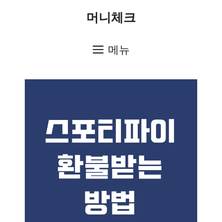
컨
머니체크
텐
츠
메뉴
로
건
너
뛰
기