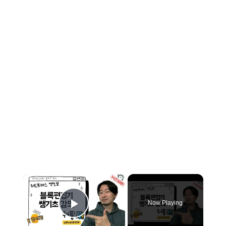
×
Now Playing
Play Video