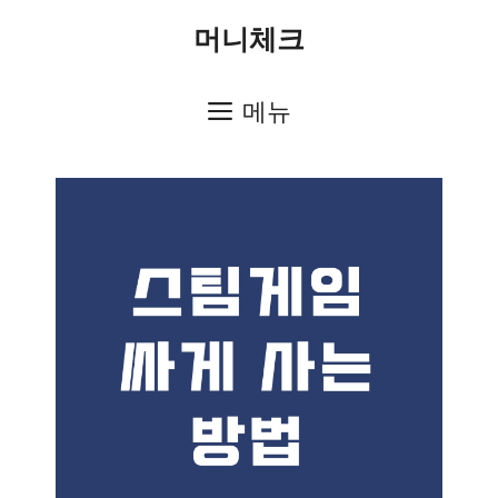
컨
머니체크
텐
츠
메뉴
로
건
너
뛰
기