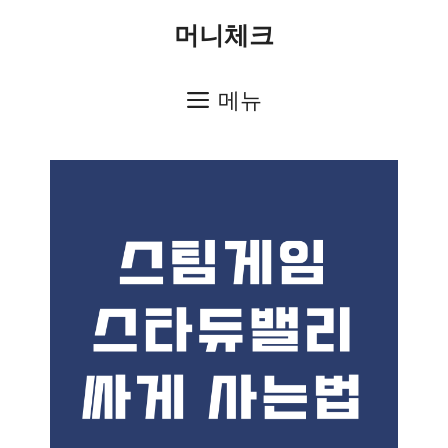
컨
머니체크
텐
츠
메뉴
로
건
너
뛰
기