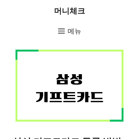
컨
머니체크
텐
츠
메뉴
로
건
너
뛰
기