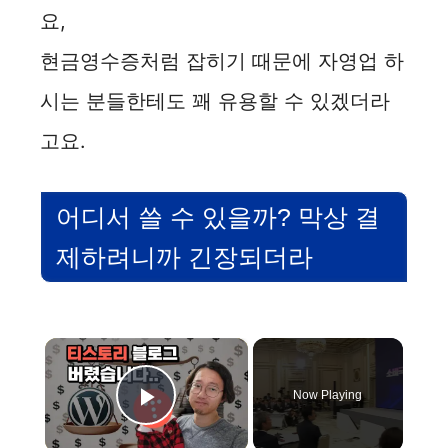
요,
현금영수증처럼 잡히기 때문에 자영업 하
시는 분들한테도 꽤 유용할 수 있겠더라
고요.
어디서 쓸 수 있을까? 막상 결
제하려니까 긴장되더라
×
Now Playing
Play Video