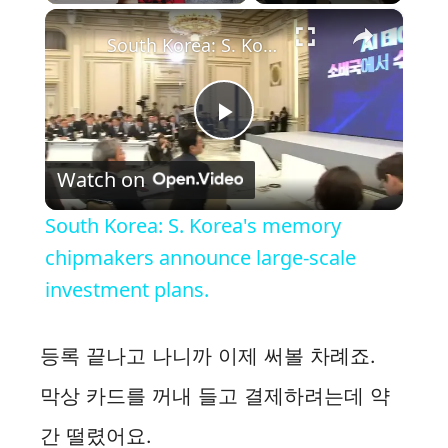
×
South Korea: S. Korea's memory chipmakers announce large-scale investment plans.
P
Watch on
l
South Korea: S. Korea's memory
a
chipmakers announce large-scale
investment plans.
y
등록 끝나고 나니까 이제 써볼 차례죠.
V
막상 카드를 꺼내 들고 결제하려는데 약
i
간 떨렸어요.