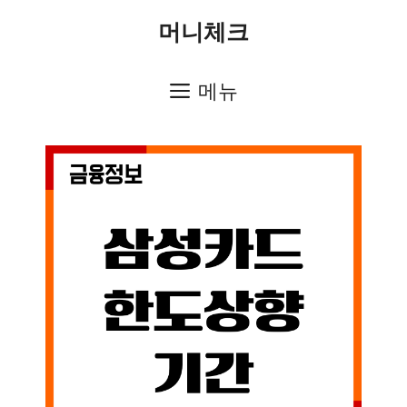
컨
머니체크
텐
츠
메뉴
로
건
너
뛰
기