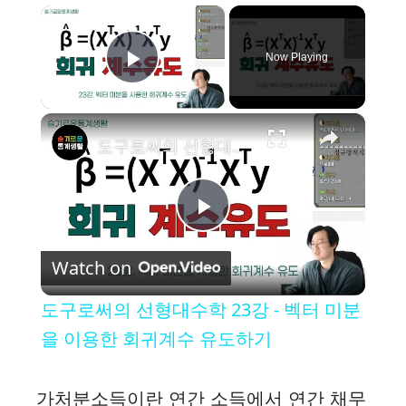
×
Now Playing
Play Video
×
도구로써의 선형대수학 23강 - 벡터 미분을 이용한 회귀계수 유도하기
P
Watch on
l
도구로써의 선형대수학 23강 - 벡터 미분
a
을 이용한 회귀계수 유도하기
y
가처분소득이란 연간 소득에서 연간 채무