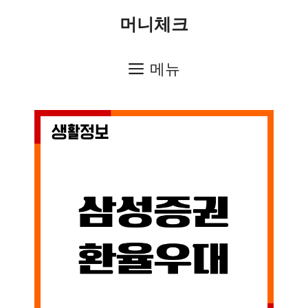
컨
머니체크
텐
츠
메뉴
로
건
너
뛰
기