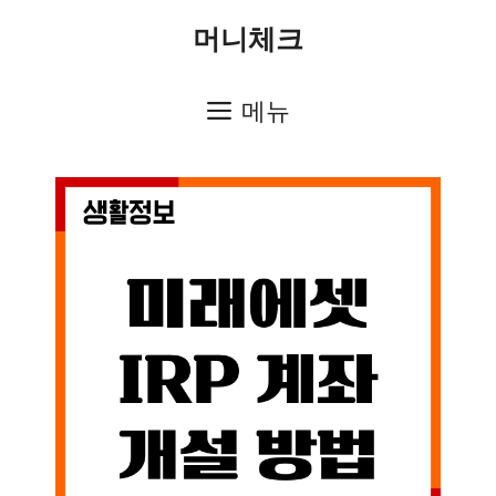
컨
머니체크
텐
츠
메뉴
로
건
너
뛰
기