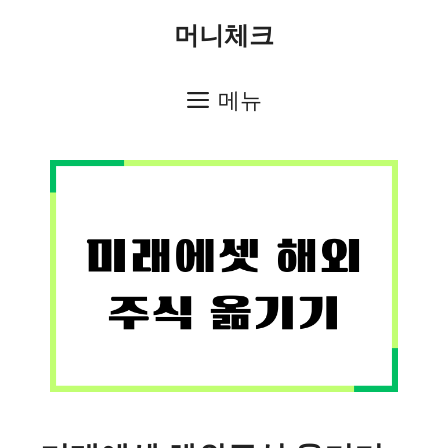
컨
머니체크
텐
츠
메뉴
로
건
너
뛰
기