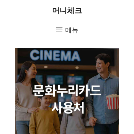
컨
머니체크
텐
츠
메뉴
로
건
너
뛰
기