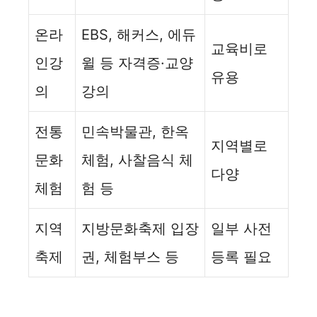
온라
EBS, 해커스, 에듀
교육비로
인강
윌 등 자격증·교양
유용
의
강의
전통
민속박물관, 한옥
지역별로
문화
체험, 사찰음식 체
다양
체험
험 등
지역
지방문화축제 입장
일부 사전
축제
권, 체험부스 등
등록 필요