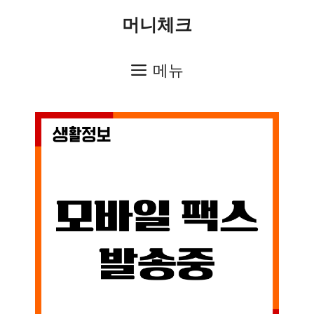
컨
머니체크
텐
츠
메뉴
로
건
너
뛰
기