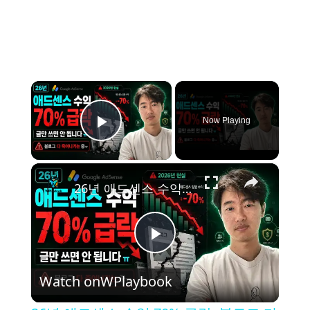
×
Now Playing
Play Video
×
26년 애드센스 수익 70% 급락, 블로그 다 죽어나가는 중ㅠ 이젠 미련하게 글만 쓰면 안 됩니다.
P
Watch on
WPlaybook
l