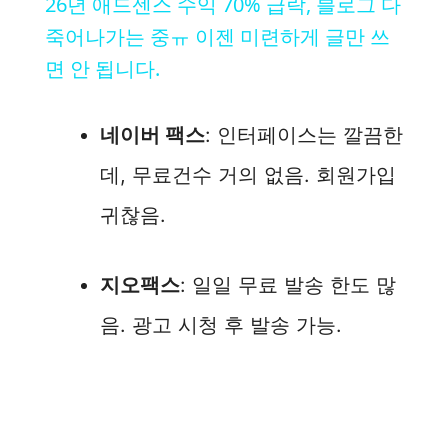
26년 애드센스 수익 70% 급락, 블로그 다
a
죽어나가는 중ㅠ 이젠 미련하게 글만 쓰
면 안 됩니다.
y
네이버 팩스
: 인터페이스는 깔끔한
V
데, 무료건수 거의 없음. 회원가입
i
귀찮음.
d
지오팩스
: 일일 무료 발송 한도 많
음. 광고 시청 후 발송 가능.
e
o