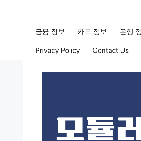
컨
텐
츠
금융 정보
카드 정보
은행 
로
Privacy Policy
Contact Us
건
너
뛰
기