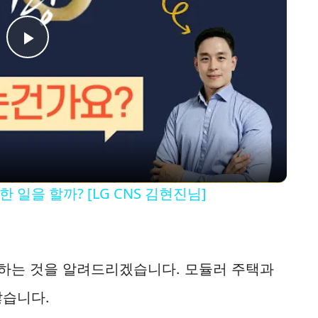
P
l
a
y
일을 할까? [LG CNS 김현진님]
V
i
 하는 것을 알려드리겠습니다. 모듈러 주택과
많습니다.
d